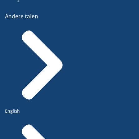
Andere talen
English