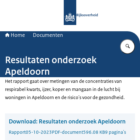
Naar de homepage van Rijksoverheid
Rijksoverheid
Home
Documenten
Vu
Resultaten onderzoek
Apeldoorn
Het rapport gaat over metingen van de concentraties van
respirabel kwarts, ijzer, koper en mangaan in de lucht bij
woningen in Apeldoorn en de risico's voor de gezondheid.
Download:
Resultaten onderzoek Apeldoorn
Rapport
05-10-2023
PDF-document
596.08 KB
9 pagina's