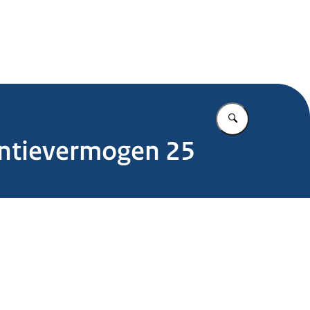
.nl
Vul in wat u z
rentievermogen 25