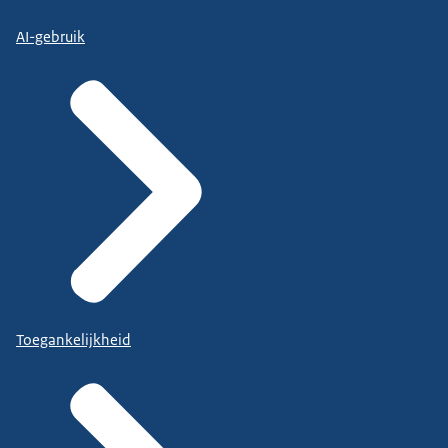
AI-gebruik
Toegankelijkheid