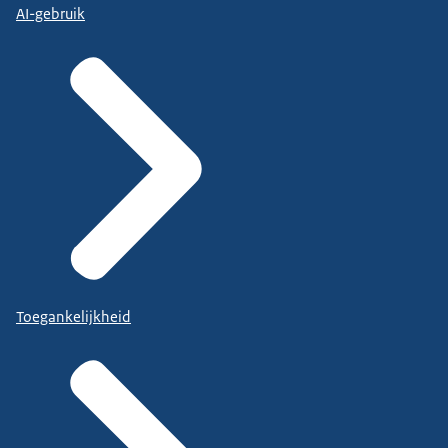
AI-gebruik
Toegankelijkheid