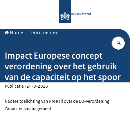
Naar de homepage van Rijksoverheid
Rijksoverheid
Home
Documenten
Vu
Impact Europese concept
verordening over het gebruik
van de capaciteit op het spoor
Publicatie
12-10-2023
Nadere toelichting van ProRail over de EU-verordening
Capaciteitsmanagement.