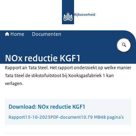
Naar de homepage van Rijksoverheid
Rijksoverheid
Home
Documenten
Vu
NOx reductie KGF1
Rapport an Tata Steel. Het rapport onderzoekt op welke manier
Tata Steel de stikstofuitstoot bij Kooksgasfabriek 1 kan
verlagen.
Download:
NOx reductie KGF1
Rapport
13-10-2023
PDF-document
10.79 MB
48 pagina's