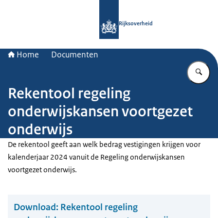
Naar de homepage van Rijksoverheid
Rijksoverheid
Home
Documenten
Vu
Rekentool regeling
onderwijskansen voortgezet
onderwijs
De rekentool geeft aan welk bedrag vestigingen krijgen voor
kalenderjaar 2024 vanuit de Regeling onderwijskansen
voortgezet onderwijs.
Download:
Rekentool regeling