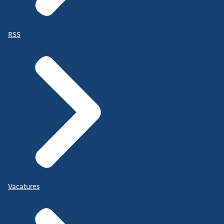
RSS
Vacatures