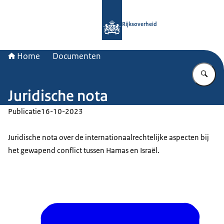
Naar de homepage van Rijksoverheid
Rijksoverheid
Home
Documenten
Vu
Juridische nota
Publicatie
16-10-2023
Juridische nota over de internationaalrechtelijke aspecten bij
het gewapend conflict tussen Hamas en Israël.