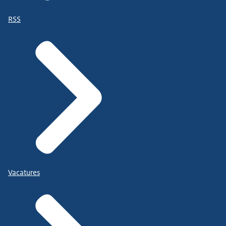
RSS
Vacatures