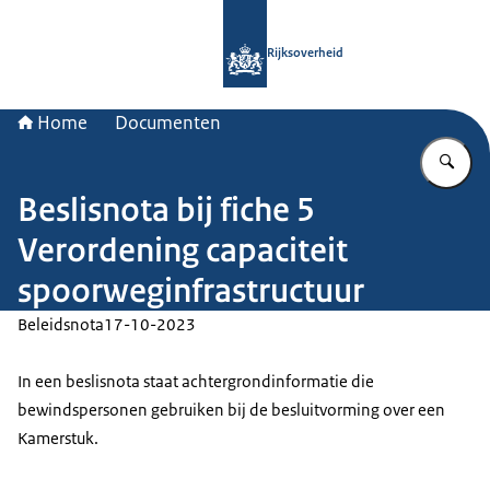
Naar de homepage van Rijksoverheid
Rijksoverheid
Home
Documenten
Vu
Beslisnota bij fiche 5
Verordening capaciteit
spoorweginfrastructuur
Beleidsnota
17-10-2023
In een beslisnota staat achtergrondinformatie die
bewindspersonen gebruiken bij de besluitvorming over een
Kamerstuk.