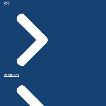
RSS
Vacatures