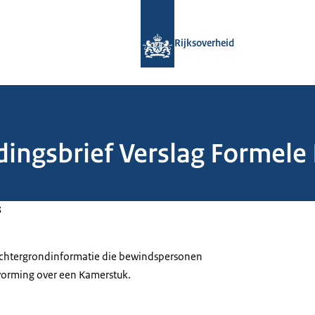
Naar de homepage van Rijksoverheid
Rijksoverheid
edingsbrief Verslag Formel
3
 achtergrondinformatie die bewindspersonen
tvorming over een Kamerstuk.