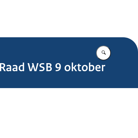
.nl
Vul in wat u z
e Raad WSB 9 oktober