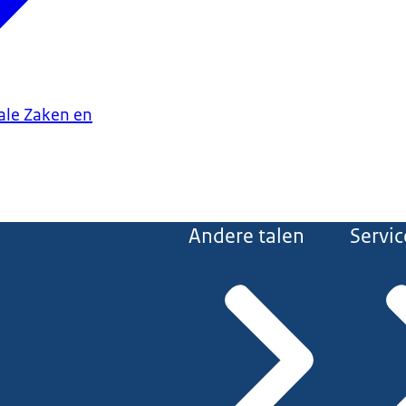
iale Zaken en
Andere talen
Servic