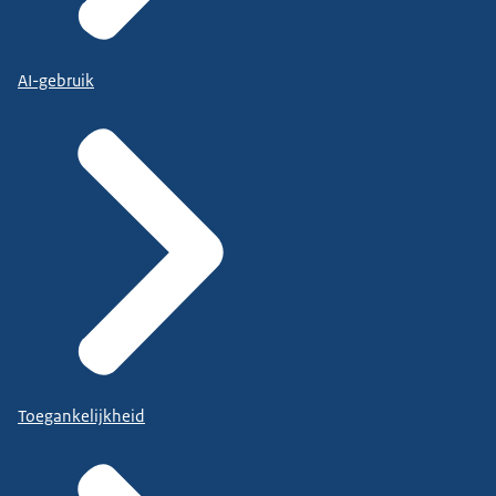
AI-gebruik
Toegankelijkheid