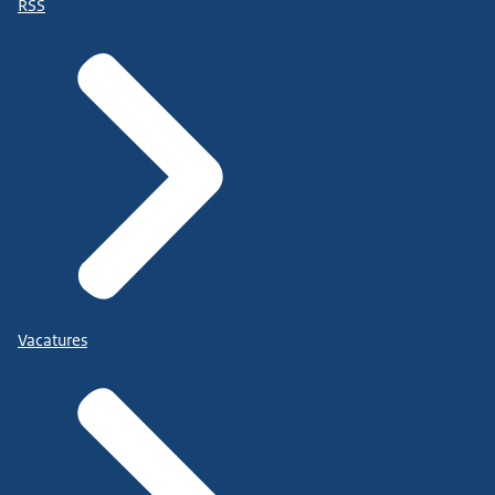
RSS
Vacatures