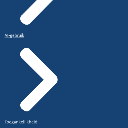
AI-gebruik
Toegankelijkheid