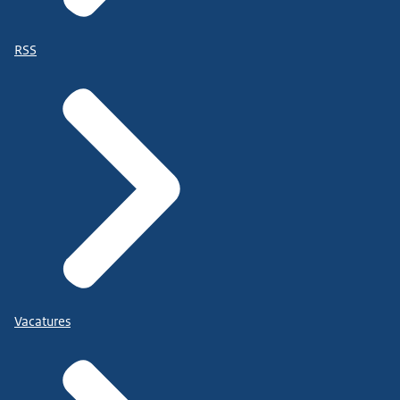
RSS
Vacatures