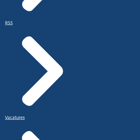
RSS
Vacatures