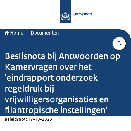
Naar de homepage van Rijksoverheid
Rijksoverheid
Home
Documenten
Vu
Beslisnota bij Antwoorden op
Kamervragen over het
'eindrapport onderzoek
regeldruk bij
vrijwilligersorganisaties en
filantropische instellingen'
Beleidsnota
18-10-2023