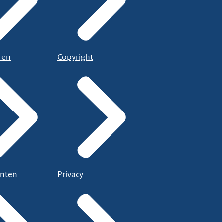
ren
Copyright
nten
Privacy