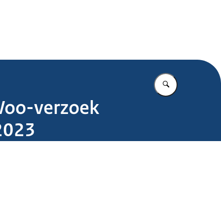
.nl
Vul in wat u z
Woo-verzoek
2023