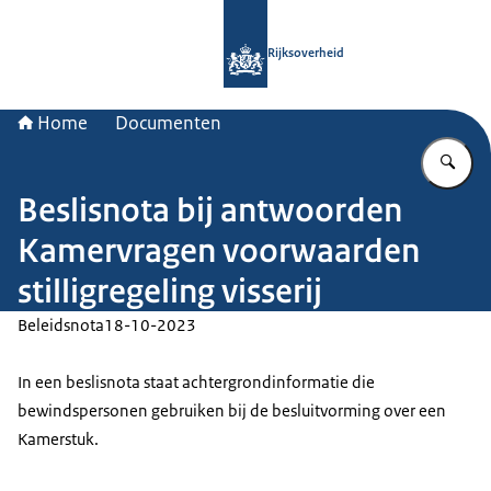
Naar de homepage van Rijksoverheid
Rijksoverheid
Home
Documenten
Vu
Beslisnota bij antwoorden
Kamervragen voorwaarden
stilligregeling visserij
Beleidsnota
18-10-2023
In een beslisnota staat achtergrondinformatie die
bewindspersonen gebruiken bij de besluitvorming over een
Kamerstuk.