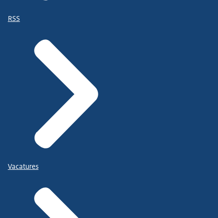
RSS
Vacatures