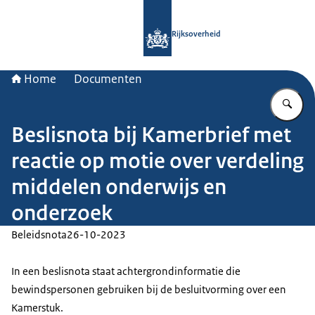
Naar de homepage van Rijksoverheid
Rijksoverheid
Home
Documenten
Vu
Beslisnota bij Kamerbrief met
reactie op motie over verdeling
middelen onderwijs en
onderzoek
Beleidsnota
26-10-2023
In een beslisnota staat achtergrondinformatie die
bewindspersonen gebruiken bij de besluitvorming over een
Kamerstuk.