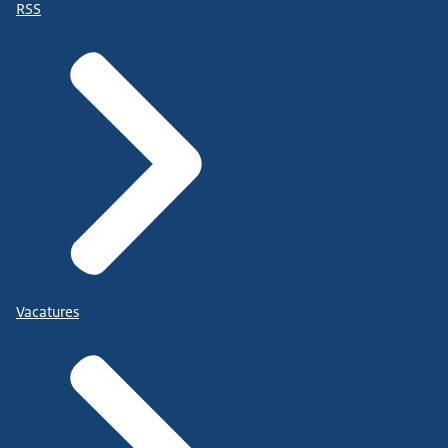
RSS
Vacatures