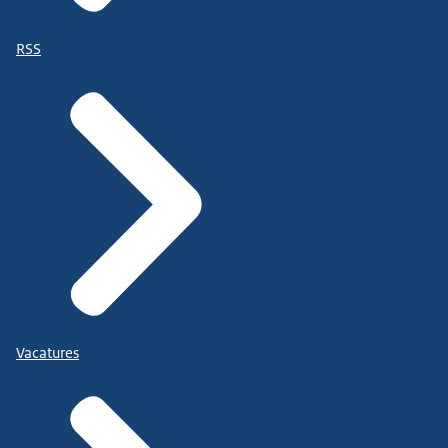
RSS
Vacatures