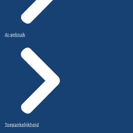
AI-gebruik
Toegankelijkheid