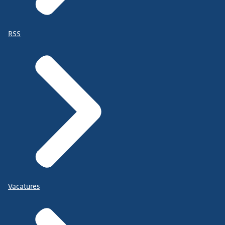
RSS
Vacatures