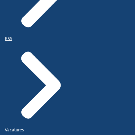
RSS
Vacatures