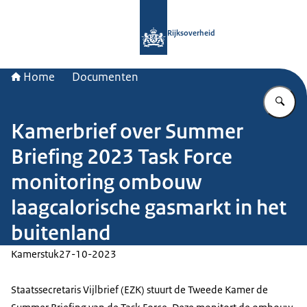
Naar de homepage van Rijksoverheid
Rijksoverheid
Home
Documenten
Vu
Kamerbrief over Summer
Briefing 2023 Task Force
monitoring ombouw
laagcalorische gasmarkt in het
buitenland
Kamerstuk
27-10-2023
Staatssecretaris Vijlbrief (EZK) stuurt de Tweede Kamer de