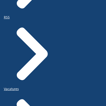
RSS
Vacatures