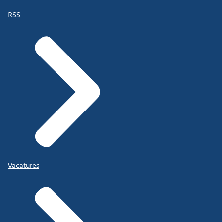
RSS
Vacatures