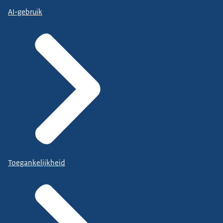
AI-gebruik
Toegankelijkheid