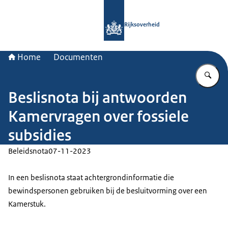
Naar de homepage van Rijksoverheid
Rijksoverheid
Home
Documenten
Vu
Beslisnota bij antwoorden
Kamervragen over fossiele
subsidies
Beleidsnota
07-11-2023
In een beslisnota staat achtergrondinformatie die
bewindspersonen gebruiken bij de besluitvorming over een
Kamerstuk.