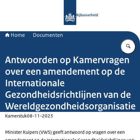
Naar de homepage van Rijksoverheid
Rijksoverheid
Home
Documenten
Vu
Antwoorden op Kamervragen
over een amendement op de
Internationale
Gezondheidsrichtlijnen van de
Wereldgezondheidsorganisatie
Kamerstuk
08-11-2023
Minister Kuipers (VWS) geeft antwoord op vragen over een