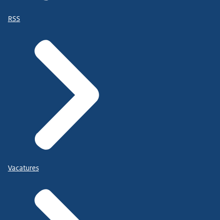
RSS
Vacatures