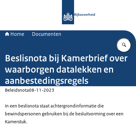
Naar de homepage van Rijksoverheid
Rijksoverheid
Home
Documenten
Vu
Beslisnota bij Kamerbrief over
waarborgen datalekken en
aanbestedingsregels
Beleidsnota
08-11-2023
In een beslisnota staat achtergrondinformatie die
bewindspersonen gebruiken bij de besluitvorming over een
Kamerstuk.