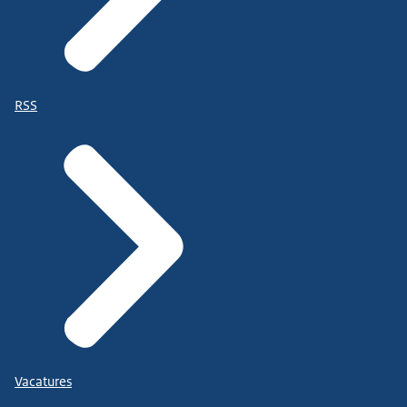
RSS
Vacatures