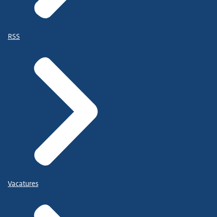
RSS
Vacatures