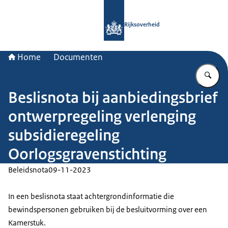
Naar de homepage van Rijksoverheid
Rijksoverheid
Home
Documenten
Vu
Beslisnota bij aanbiedingsbrief
ontwerpregeling verlenging
subsidieregeling
Oorlogsgravenstichting
Beleidsnota
09-11-2023
In een beslisnota staat achtergrondinformatie die
bewindspersonen gebruiken bij de besluitvorming over een
Kamerstuk.