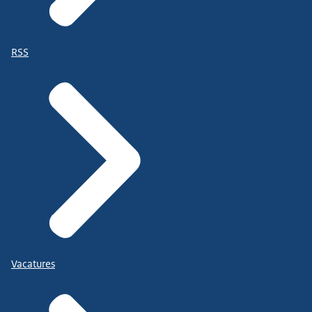
RSS
Vacatures