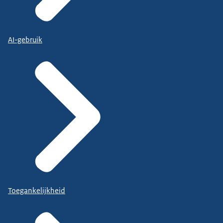
AI-gebruik
Toegankelijkheid