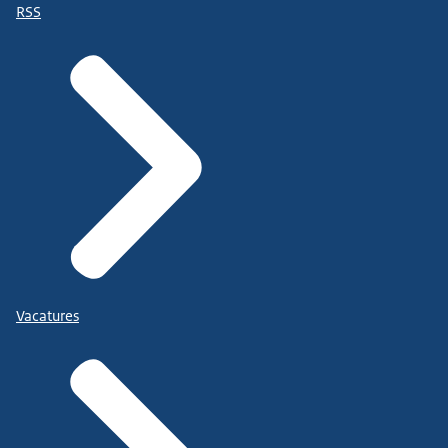
RSS
Vacatures