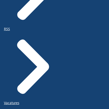
RSS
Vacatures