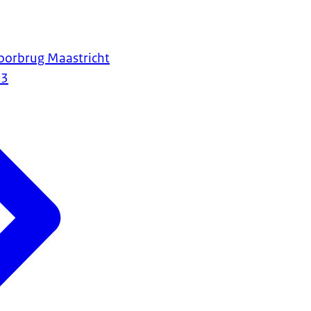
orbrug Maastricht
23