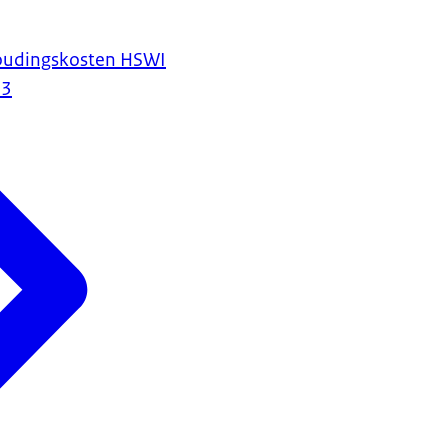
houdingskosten HSWI
23