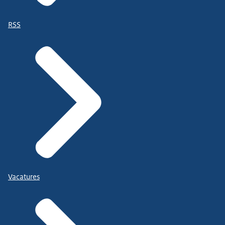
RSS
Vacatures