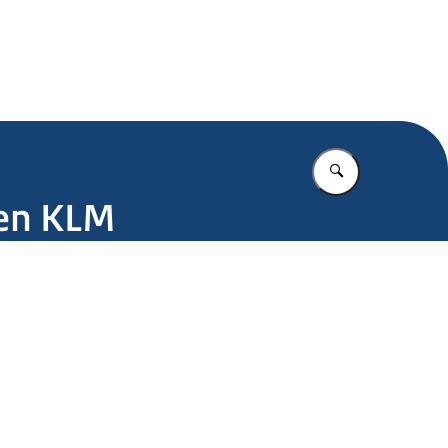
.nl
Vul in wat u z
ten KLM