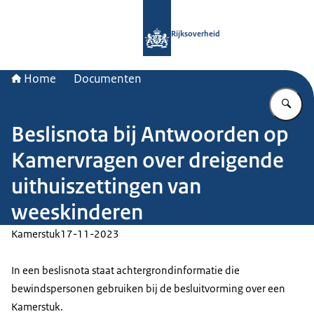
Naar de homepage van Rijksoverheid
Rijksoverheid
Home
Documenten
Vu
Beslisnota bij Antwoorden op
Kamervragen over dreigende
uithuiszettingen van
weeskinderen
Kamerstuk
17-11-2023
In een beslisnota staat achtergrondinformatie die
bewindspersonen gebruiken bij de besluitvorming over een
Kamerstuk.