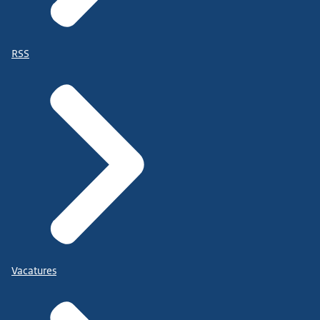
RSS
Vacatures