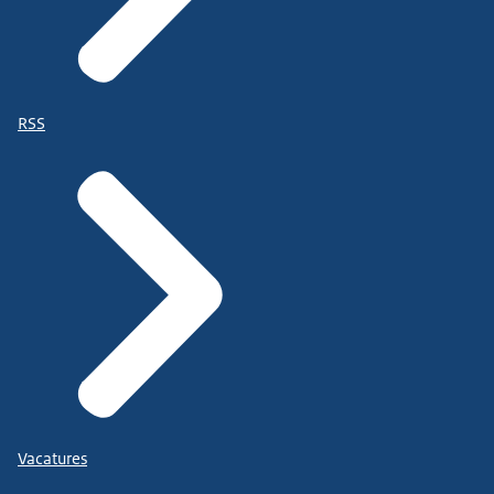
RSS
Vacatures