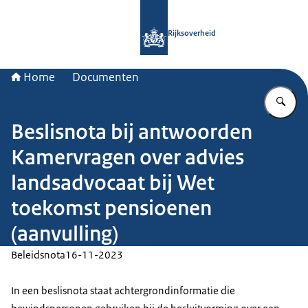
Naar de homepage van Rijksoverheid
Rijksoverheid
Home
Documenten
Vu
Beslisnota bij antwoorden
Kamervragen over advies
landsadvocaat bij Wet
toekomst pensioenen
(aanvulling)
Beleidsnota
16-11-2023
In een beslisnota staat achtergrondinformatie die