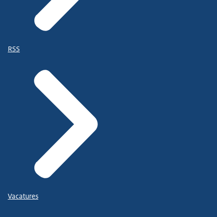
RSS
Vacatures