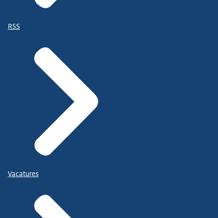
RSS
Vacatures