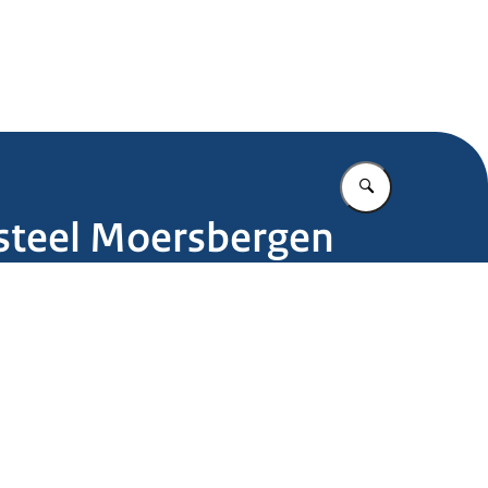
.nl
Vul in wat u z
steel Moersbergen