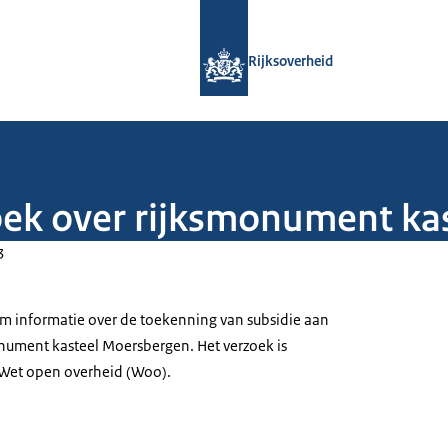
Naar de homepage van Rijksoverheid
Rijksoverheid
oek over rijksmonument ka
3
om informatie over de toekenning van subsidie aan
nument kasteel Moersbergen. Het verzoek is
 Wet open overheid (Woo).