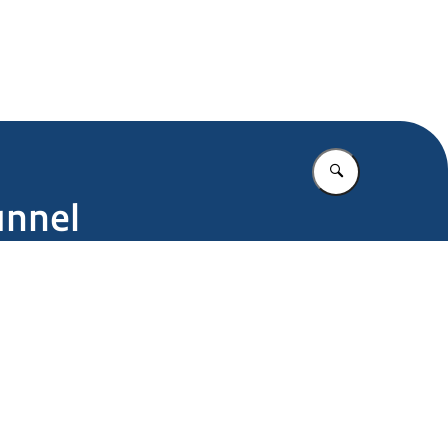
.nl
Vul in wat u z
unnel