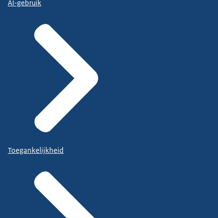
AI-gebruik
Toegankelijkheid