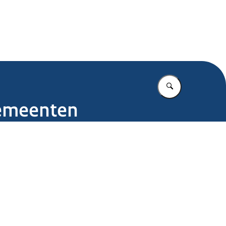
.nl
Vul in wat u z
gemeenten