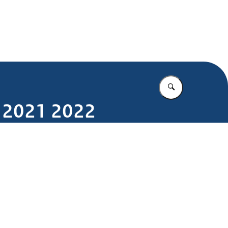
.nl
Vul in wat u z
r 2021 2022