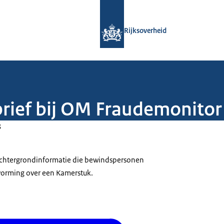
Naar de homepage van Rijksoverheid
Rijksoverheid
brief bij OM Fraudemonito
3
 achtergrondinformatie die bewindspersonen
tvorming over een Kamerstuk.