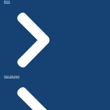
RSS
Vacatures