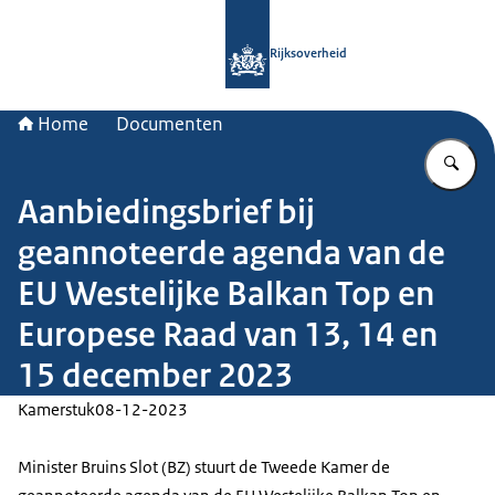
Naar de homepage van Rijksoverheid
Rijksoverheid
Home
Documenten
Vu
Aanbiedingsbrief bij
geannoteerde agenda van de
EU Westelijke Balkan Top en
Europese Raad van 13, 14 en
15 december 2023
Kamerstuk
08-12-2023
Minister Bruins Slot (BZ) stuurt de Tweede Kamer de