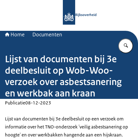
Naar de homepage van Rijksoverheid
Rijksoverheid
Home
Documenten
Vu
Lijst van documenten bij 3e
deelbesluit op Wob-Woo-
verzoek over asbestsanering
en werkbak aan kraan
Publicatie
08-12-2023
Lijst van documenten bij 3e deelbesluit op een verzoek om
informatie over het TNO-onderzoek 'veilig asbestsanering op
hoogte' en over werkbakken hangende aan een hijskraan.