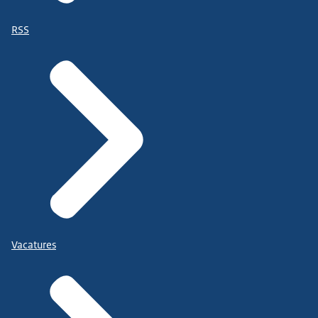
RSS
Vacatures