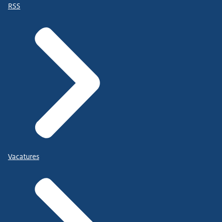
RSS
Vacatures