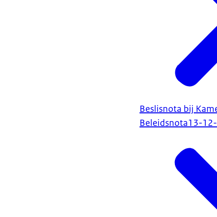
Beslisnota bij Kam
Beleidsnota
13-12