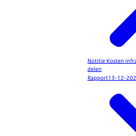
Notitie Kosten infr
delen
Rapport
13-12-20