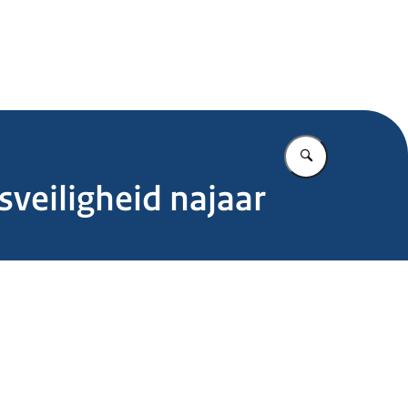
.nl
Vul in wat u z
veiligheid najaar