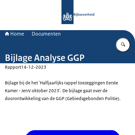
Naar de homepage van Rijksoverheid
Rijksoverheid
Home
Documenten
Vu
Bijlage Analyse GGP
Rapport
14-12-2023
Bijlage bij de het 'Halfjaarlijks rappel toezeggingen Eerste
Kamer - JenV oktober 2023'. De bijlage gaat over de
doorontwikkeling van de GGP (Gebiedsgebonden Politie).