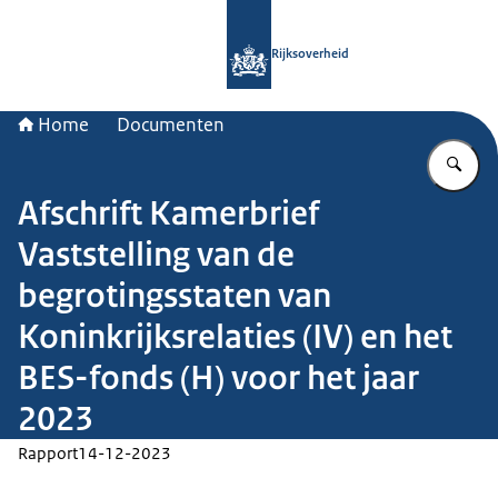
Naar de homepage van Rijksoverheid
Rijksoverheid
Home
Documenten
Vu
Afschrift Kamerbrief
Vaststelling van de
begrotingsstaten van
Koninkrijksrelaties (IV) en het
BES-fonds (H) voor het jaar
2023
Rapport
14-12-2023